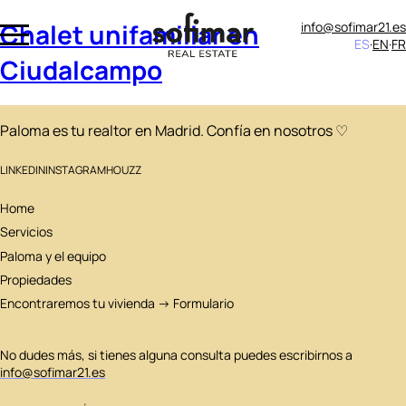
Chalet unifamiliar en
info@sofimar21.es
ES
EN
FR
Ciudalcampo
Paloma es tu realtor en Madrid. Confía en nosotros ♡
LINKEDIN
INSTAGRAM
HOUZZ
Home
Servicios
Paloma y el equipo
Propiedades
Encontraremos tu vivienda → Formulario
No dudes más, si tienes alguna consulta puedes escribirnos a
info@sofimar21.es