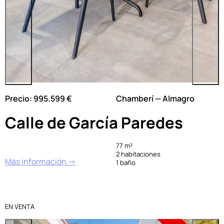
Precio: 995.599 €
Chamberí — Almagro
Calle de García Paredes
77 m²
2 habitaciones
Más información →
1 baño
EN VENTA