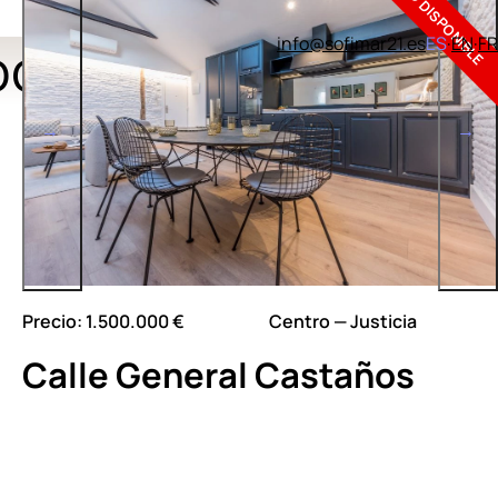
NO DISPONIBLE
info@sofimar21.es
ES
EN
FR
ocina equipada
Precio: 1.500.000 €
Centro — Justicia
Calle General Castaños